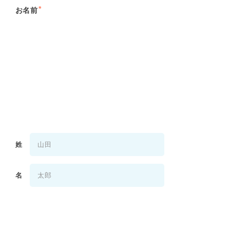
*
お名前
姓
名