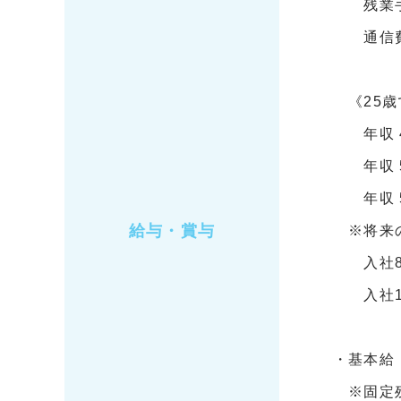
残業手当
通信費手
《25歳
年収 43
年収 50
年収 54
給与・賞与
※将来の
入社8～
入社13
・基本給：
※固定残