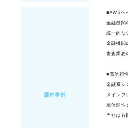
■AWS
金融機関
統一的な
金融機関
審査業務
■高信頼
金融系シ
案件事例
メインフ
高信頼性
当社は各