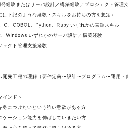
開発経験またはサーバ設計／構築経験／プロジェクト管理支
には下記のような経験・スキルをお持ちの方を想定）
、C、COBOL、Python、Ruby いずれかの言語スキル
x、Windows いずれかのサーバ設計／構築経験
ェクト管理支援経験
ム開発⼯程の理解（要件定義〜設計〜プログラム〜運用・
マインド＞
術を身につけたいという強い意欲がある方
ニケーション能力を伸ばしていきたい方
、向上心を持って業務に取り組める方