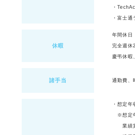
・TechA
・富士通ラ
年間休日：
休暇
完全週休
慶弔休暇
諸手当
通勤費、
・想定年収
※想定年
業績賞