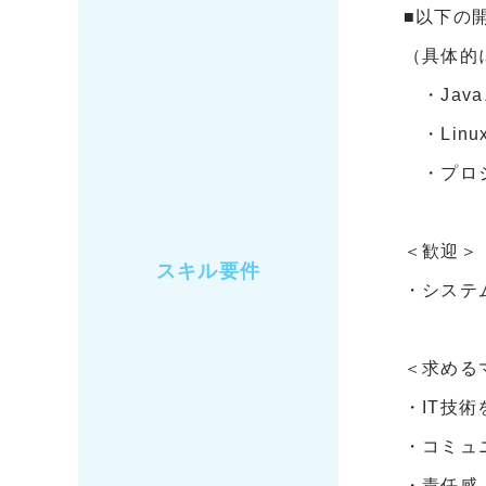
■以下の
（具体的
・Java
・Linu
・プロジ
＜歓迎＞
スキル要件
・システ
＜求める
・IT技
・コミュ
・責任感